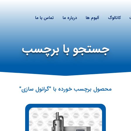
کاتالوگ
آلبوم ها
درباره ما
تماس با ما
جستجو با برچسب
محصول برچسب خورده با "گرانول سازی"
سلام!
متین پیراسـته