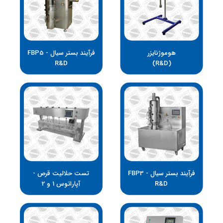
هوموژنایزر
فرآیند بستر سیال FBP5 -
R&D
(R&D)
فرآیند بستر سیال FBP3 -
تست حلالیت قرص -
R&D
آپاراتوس 1 و 2