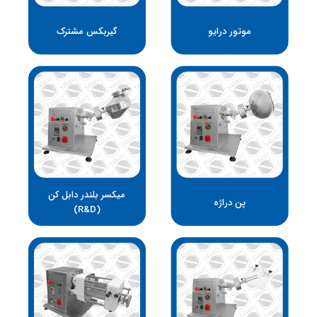
موتور درایو
گیربکس مشترک
میکسر بلندر دابل کن
پن دراژه
(R&D)