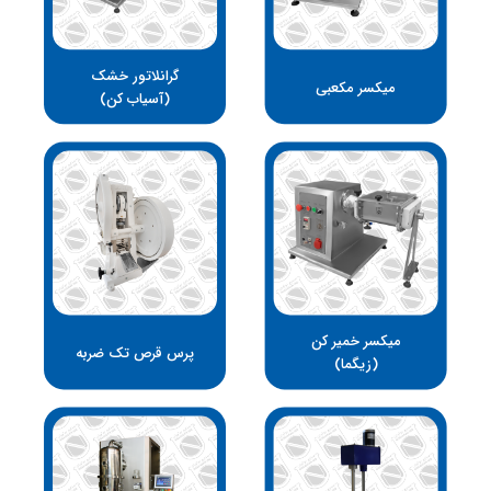
گرانلاتور خشک
میکسر مکعبی
(آسیاب کن)
میکسر خمیر کن
پرس قرص تک ضربه
(زیگما)