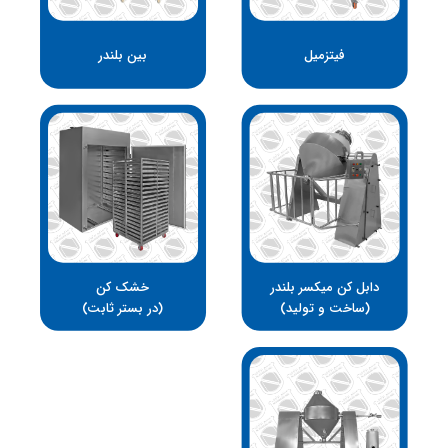
فیتزمیل
بین بلندر
دابل کن میکسر بلندر
خشک کن
(ساخت و تولید)
(در بستر ثابت)