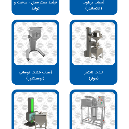
آسیاب مرطوب
فرآیند بستر سیال - ساخت و
(الکساندر)
تولید
لیفت کانتینر
آسیاب خشک نوسانی
(مولر)
(اوسیلاتور)