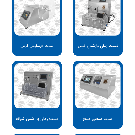
تست زمان بازشدن قرص
تست فرسایش قرص
سلام!
متین پیراسـته
هستم.
متین پیراسته هستم، مدیر تیم پارس ورس،
کارشناس علوم کامپیوتر و مدیر پروژه های
تجارت الکترونیک، اگر نیاز به خدمات و مشاوره
در زمینه ساخت و طراحی وبسایت و سیستم
های مدیریت سازمانی دارید میتوانید از طریق
تست سختی سنج
تست زمان باز شدن شیاف
راه های ارتباطی زیر با من تماس بگیرید: