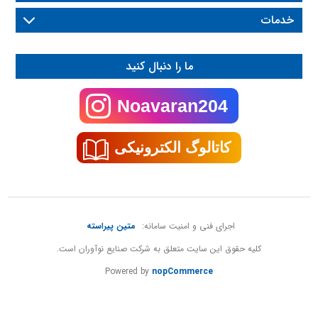
های مدیریت سازمانی دارید میتوانید از طریق
خدمات
راه های ارتباطی زیر با من تماس بگیرید:
واتساپ
ما را دنبال کنید
938-033-9383 (98)
matin.psh1998.mp@gmail.com
Noavaran204
کاتالوگ الکترونیکی
اجرای فنی و امنیت سامانه:
متین پیراسته
کلیه حقوق این سایت متعلق به شرکت صنایع نوآوران است.
Powered by
nopCommerce