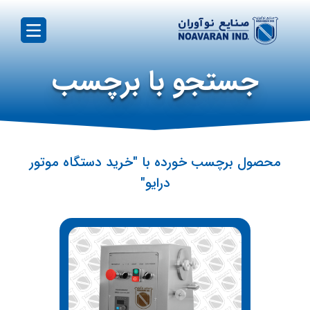
جستجو با برچسب
محصول برچسب خورده با "خرید دستگاه موتور
درایو"