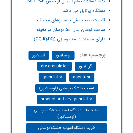
بدنه دستگاه تمام استیل از جنس SST-304
دستگاه پرتابل می باشد
قابلیت نصب مش با سایزهای مختلف
سرعت نوسان پدل: 50 نوسان در دقیقه
دارای مستندات معتبرسازی (OQ،IQ،DQ)
برچسب ها :
اوسیلاتور
اسیلاتور
گرانلاتور
dry granulator
granulator
oscillator
آسیاب خشک نوسانی (اوسیلاتور)
product unit dry granulator
مشخصات دستگاه آسیاب خشک نوسانی
(اوسیلاتور)
خرید دستگاه آسیاب خشک نوسانی