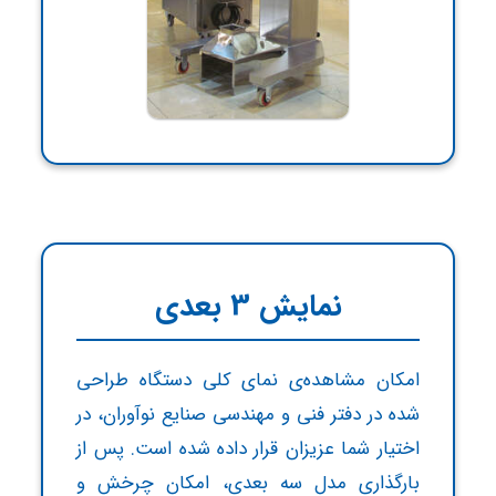
سلام!
متین پیراسـته
هستم.
متین پیراسته هستم، مدیر تیم پارس ورس،
کارشناس علوم کامپیوتر و مدیر پروژه های
تجارت الکترونیک، اگر نیاز به خدمات و مشاوره
در زمینه ساخت و طراحی وبسایت و سیستم
های مدیریت سازمانی دارید میتوانید از طریق
راه های ارتباطی زیر با من تماس بگیرید:
نمایش 3 بعدی
واتساپ
938-033-9383 (98)
matin.psh1998.mp@gmail.com
امکان مشاهده‌ی نمای کلی دستگاه طراحی
شده در دفتر فنی و مهندسی صنایع نوآوران، در
اختیار شما عزیزان قرار داده شده است. پس از
بارگذاری مدل سه بعدی، امکان چرخش و